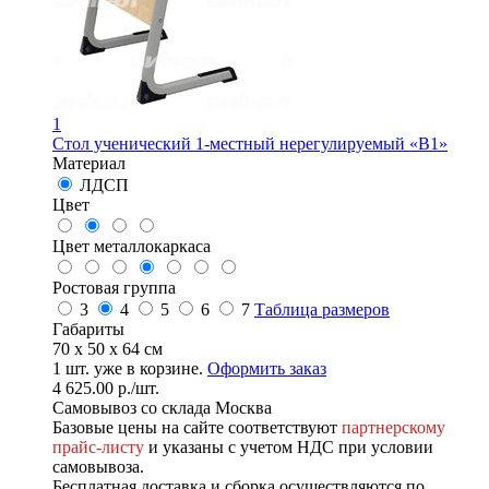
1
Стол ученический 1-местный нерегулируемый «В1»
Материал
ЛДСП
Цвет
Цвет металлокаркаса
Ростовая группа
3
4
5
6
7
Таблица размеров
Габариты
70 x 50 x 64 см
1
шт. уже в корзине.
Оформить заказ
4 625.00
р.
/шт.
Самовывоз со склада Москва
Базовые цены на сайте соответствуют
партнерскому
прайс-листу
и указаны с учетом НДС при условии
самовывоза.
Бесплатная доставка и сборка осуществляются по