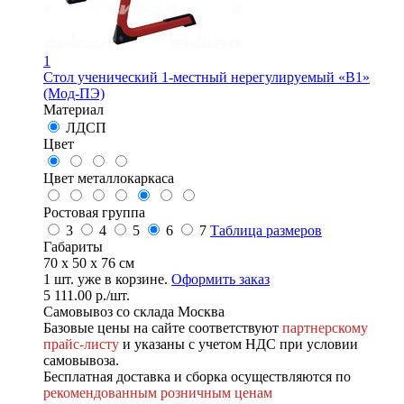
1
Стол ученический 1-местный нерегулируемый «В1»
(Мод-ПЭ)
Материал
ЛДСП
Цвет
Цвет металлокаркаса
Ростовая группа
3
4
5
6
7
Таблица размеров
Габариты
70 x 50 x 76 см
1
шт. уже в корзине.
Оформить заказ
5 111.00
р.
/шт.
Самовывоз со склада Москва
Базовые цены на сайте соответствуют
партнерскому
прайс-листу
и указаны с учетом НДС при условии
самовывоза.
Бесплатная доставка и сборка осуществляются по
рекомендованным розничным ценам