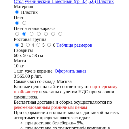
Стол ученический 1-местный (гр. 3,4,5,6) Пластик
Материал
Пластик
Цвет
Цвет металлокаркаса
Ростовая группа
3
4
5
6
Таблица размеров
Габариты
60 x 50 x 58 см
Масса
10 кг
1
шт. уже в корзине.
Оформить заказ
3 565.00
р.
/шт.
Самовывоз со склада Москва
Базовые цены на сайте соответствуют
партнерскому
прайс-листу
и указаны с учетом НДС при условии
самовывоза.
Бесплатная доставка и сборка осуществляются по
рекомендованным розничным ценам
При оформлении и оплате заказа с доставкой на весь
ассортимент предоставляются скидки:
при доставке без сборки– 5%.
при доставке до транспортной компании в