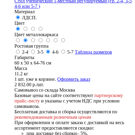
Стол ученический 1-местный регулируемый (гр. 2-4, 3-5
4-6 или 5-7 )
Материал
ЛДСП.
Цвет
Цвет металлокаркаса
Ростовая группа
2-4
3-5
4-6
5-7
Таблица размеров
Габариты
60 x 50 x 64-76 см
Масса
11.2 кг
1
шт. уже в корзине.
Оформить заказ
2 832.00
р.
/шт.
Самовывоз со склада Москва
Базовые цены на сайте соответствуют
партнерскому
прайс-листу
и указаны с учетом НДС при условии
самовывоза.
Бесплатная доставка и сборка осуществляются по
рекомендованным розничным ценам
При оформлении и оплате заказа с доставкой на весь
ассортимент предоставляются скидки:
при доставке без сборки– 5%.