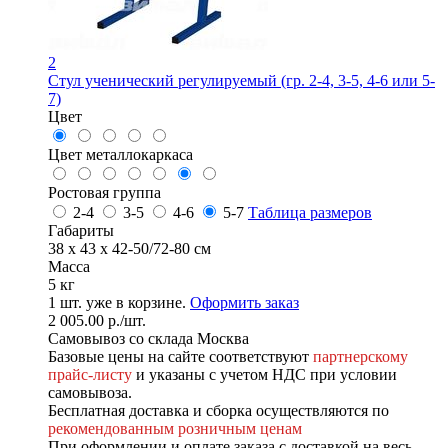
2
Стул ученический регулируемый (гр. 2-4, 3-5, 4-6 или 5-
7)
Цвет
Цвет металлокаркаса
Ростовая группа
2-4
3-5
4-6
5-7
Таблица размеров
Габариты
38 x 43 x 42-50/72-80 см
Масса
5 кг
1
шт. уже в корзине.
Оформить заказ
2 005.00
р.
/шт.
Самовывоз со склада Москва
Базовые цены на сайте соответствуют
партнерскому
прайс-листу
и указаны с учетом НДС при условии
самовывоза.
Бесплатная доставка и сборка осуществляются по
рекомендованным розничным ценам
При оформлении и оплате заказа с доставкой на весь