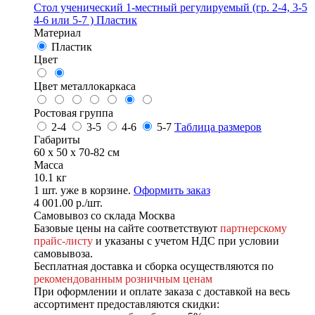
Стол ученический 1-местный регулируемый (гр. 2-4, 3-5
4-6 или 5-7 ) Пластик
Материал
Пластик
Цвет
Цвет металлокаркаса
Ростовая группа
2-4
3-5
4-6
5-7
Таблица размеров
Габариты
60 x 50 x 70-82 см
Масса
10.1 кг
1
шт. уже в корзине.
Оформить заказ
4 001.00
р.
/шт.
Самовывоз со склада Москва
Базовые цены на сайте соответствуют
партнерскому
прайс-листу
и указаны с учетом НДС при условии
самовывоза.
Бесплатная доставка и сборка осуществляются по
рекомендованным розничным ценам
При оформлении и оплате заказа с доставкой на весь
ассортимент предоставляются скидки: