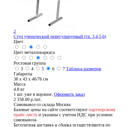
2
Стул ученический нерегулируемый (гр. 3,4,5,6)
Цвет
Цвет металлокаркаса
Ростовая группа
3
4
5
6
7
Таблица размеров
Габариты
38 x 43 x 46/76 см
Масса
4.8 кг
1
шт. уже в корзине.
Оформить заказ
2 358.00
р.
/шт.
Самовывоз со склада Москва
Базовые цены на сайте соответствуют
партнерскому
прайс-листу
и указаны с учетом НДС при условии
самовывоза.
Бесплатная доставка и сборка осуществляются по