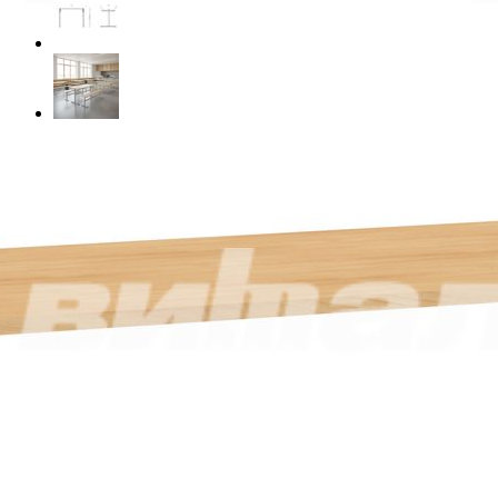
Материал
Пластик
Цвет
Цвет металлокаркаса
Ростовая группа
5
6
Таблица размеров
Габариты
120 x 60 x 76 см
Масса
14.8 кг
Самовывоз со склада Москва
Базовые цены на сайте соответствуют
партнерскому прайс-
листу
и указаны с учетом НДС при условии самовывоза.
Бесплатная доставка и сборка осуществляются по
рекомендованным розничным ценам