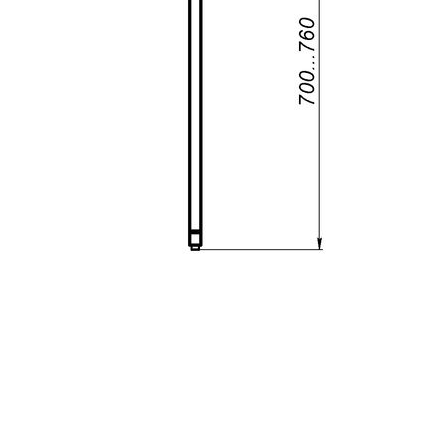
О компании
Реквизиты
Качество продукции
Условия сотрудничества
Новости
Жалобы и предложения
+7 (495) 921-22-88
info@vital.ru
Создание сайта —
Студия Комягина
Авторизация
Регистрация
Эл. почта*
Пароль*
Забыли пароль?
Эл. почта*
Пароль*
Повторите пароль*
Нажимая на кнопку «Зарегистрироваться», я принимаю
условия
пользовательского соглашения
.
Возможно, я уже зарегистрирован,
напомните мне пароль
.
Восстановление пароля
Эл. почта*