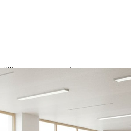
Жалобы и предложения
Помогите нам сделать работу этой системы и нашей
компании еще лучше и удобнее для вас.
Если у вас есть замечания или предложения, которые помогут
нам стать лучше, пожалуйста, опишите их в предлагаемой
форме.
Все сообщения направляются напрямую руководству
компании.
ФИО*
Название компании*
Ваш e-mail*
Сообщение*
Ваше сообщение отправляется
Спасибо!
Ваше сообщение отправлено и обязательно будет обработано.