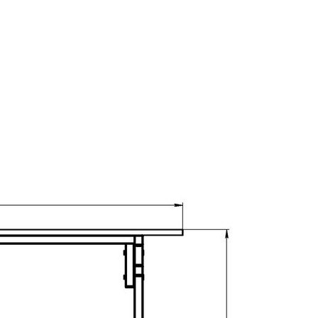
Школьная мебель
Школьные доски
Мебель для дома и офиса
Распродажа
+7 (495) 921-22-88
info@vital.ru
Контакты
Прайс-лист партнерский
Прайс-лист
Прайс-лист РРЦ
Прайс-
лист РРЦ
Мы участники
официального ресурса
Правительства г. Москвы
«
Портал поставщиков
»
Покупателям
Система скидок
Таблица размеров
Пользовательское соглашение
Сертификаты
Статьи
О компании