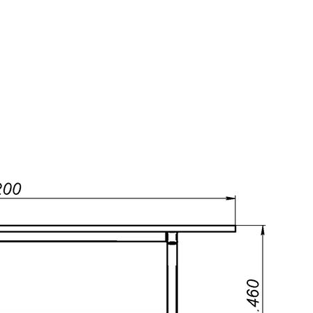
Школьные доски
Мебель для дома и офиса
Распродажа
+7 (495) 921-22-88
info@vital.ru
Контакты
Прайс-лист партнерский
Прайс-лист
Прайс-лист РРЦ
Прайс-
лист РРЦ
Мы участники
официального ресурса
Правительства г. Москвы
«
Портал поставщиков
»
Покупателям
Система скидок
Таблица размеров
Пользовательское соглашение
Сертификаты
Статьи
О компании
О компании