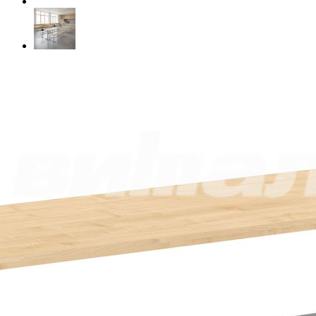
Материал
Пластик
ЛДСП
Цвет
Цвет металлокаркаса
Ростовая группа
5
6
Таблица размеров
Габариты
120 x 29,5 x 46 см
Масса
6.9 кг
Самовывоз со склада Москва
Базовые цены на сайте соответствуют
партнерскому прайс-
листу
и указаны с учетом НДС при условии самовывоза.
Бесплатная доставка и сборка осуществляются по
рекомендованным розничным ценам
При оформлении и оплате заказа с доставкой на весь
ассортимент предоставляются скидки: