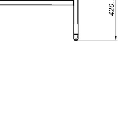
Реквизиты
Качество продукции
Условия сотрудничества
Новости
Жалобы и предложения
+7 (495) 921-22-88
info@vital.ru
Создание сайта —
Студия Комягина
Авторизация
Регистрация
Эл. почта*
Пароль*
Забыли пароль?
Эл. почта*
Пароль*
Повторите пароль*
Нажимая на кнопку «Зарегистрироваться», я принимаю
условия
пользовательского соглашения
.
Возможно, я уже зарегистрирован,
напомните мне пароль
.
Восстановление пароля
Эл. почта*
Жалобы и предложения