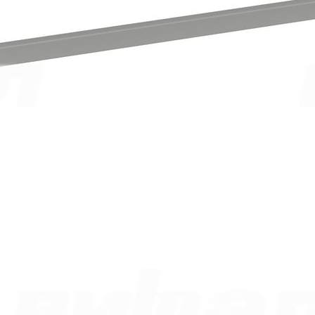
при доставке без сборки– 5%.
при доставке до транспортной компании в Москве– 5%,
Дополнительные скидки при заказе:
от 300 000 руб– 2%,
от 800 000 руб– 4%,
от 2 000 000 руб– 6%.
2 332.00
р.
1
шт. уже в корзине.
Оформить заказ
Описание
Документация
Описание
Металлокаркас цельносварной, изготовлен из трубы
прямоугольного сечения 25*28*1,5 мм, опора каркаса
скамейки профильная труба 25*28 *1,5 мм, длина-320 мм,
снабжена пластиковыми подпятниками от повреждения
напольного покрытия, опора под сиденье профильная труба
25*28 *1,5 мм, длина-270 мм. Имеет две поперечные стяжки
для усиления конструкции из профильной трубы 25*28 *1,5