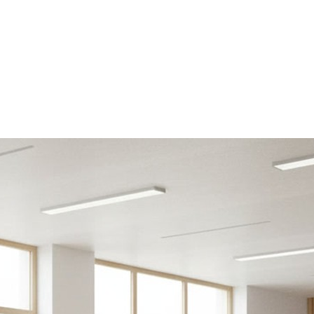
Помогите нам сделать работу этой системы и нашей
компании еще лучше и удобнее для вас.
Если у вас есть замечания или предложения, которые помогут
нам стать лучше, пожалуйста, опишите их в предлагаемой
форме.
Все сообщения направляются напрямую руководству
компании.
ФИО*
Название компании*
Ваш e-mail*
Сообщение*
Ваше сообщение отправляется
Спасибо!
Ваше сообщение отправлено и обязательно будет обработано.