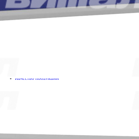
Правительства г. Москвы
«
Портал поставщиков
»
Покупателям
Система скидок
Таблица размеров
Пользовательское соглашение
Сертификаты
Статьи
О компании
О компании
Реквизиты
Качество продукции
Условия сотрудничества
Новости
Жалобы и предложения
+7 (495) 921-22-88
info@vital.ru
Создание сайта —
Студия Комягина
Авторизация
Регистрация
Эл. почта*
Пароль*
Забыли пароль?