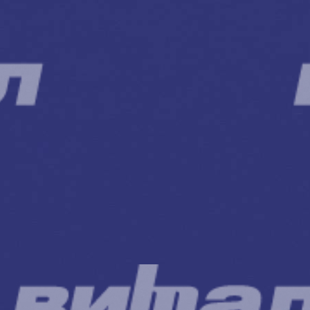
Описание
Описание
Рабочая поверхность доски — полиэфирная ткань, основание
— полипропилен.
2002-2026 ©
ООО «Витал-ПК»
Все права защищены
Каталог
Школьная мебель
Школьные доски
Мебель для дома и офиса
Распродажа
+7 (495) 921-22-88
info@vital.ru
Контакты
Прайс-лист партнерский
Прайс-лист
Прайс-лист РРЦ
Прайс-
лист РРЦ
Мы участники
официального ресурса