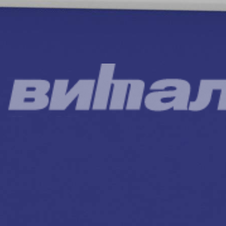
Эл. почта*
Пароль*
Повторите пароль*
Нажимая на кнопку «Зарегистрироваться», я принимаю
условия
пользовательского соглашения
.
Возможно, я уже зарегистрирован,
напомните мне пароль
.
Восстановление пароля
Эл. почта*
Жалобы и предложения
Помогите нам сделать работу этой системы и нашей
компании еще лучше и удобнее для вас.
Если у вас есть замечания или предложения, которые помогут
нам стать лучше, пожалуйста, опишите их в предлагаемой
форме.
Все сообщения направляются напрямую руководству
компании.
ФИО*