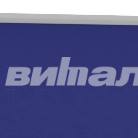
Габариты
100 x 60 см
Масса
4.3 кг
Самовывоз со склада Москва
Базовые цены на сайте соответствуют
партнерскому прайс-
листу
и указаны с учетом НДС при условии самовывоза.
Бесплатная доставка и сборка осуществляются по
рекомендованным розничным ценам
При оформлении и оплате заказа с доставкой на весь
ассортимент предоставляются скидки:
при доставке без сборки– 5%.
при доставке до транспортной компании в Москве– 5%,
Дополнительные скидки при заказе:
от 300 000 руб– 2%,
от 800 000 руб– 4%,
от 2 000 000 руб– 6%.
1 561.00
р.
1
шт. уже в корзине.
Оформить заказ