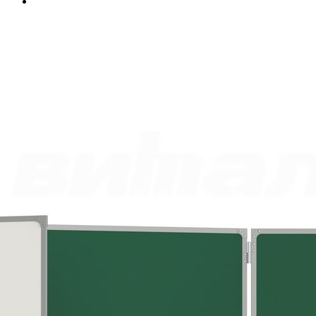
Цвет
Габариты
301,8 x 101 см
Масса
32.5 кг
Самовывоз со склада Москва
Базовые цены на сайте соответствуют
партнерскому прайс-
листу
и указаны с учетом НДС при условии самовывоза.
Бесплатная доставка и сборка осуществляются по
рекомендованным розничным ценам
При оформлении и оплате заказа с доставкой на весь
ассортимент предоставляются скидки:
при доставке без сборки– 5%.
при доставке до транспортной компании в Москве– 5%,
Дополнительные скидки при заказе:
от 300 000 руб– 2%,
от 800 000 руб– 4%,
от 2 000 000 руб– 6%.
17 056.00
р.