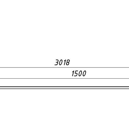
Каталог
Школьная мебель
Школьные доски
Мебель для дома и офиса
Распродажа
+7 (495) 921-22-88
info@vital.ru
Контакты
Прайс-лист партнерский
Прайс-лист
Прайс-лист РРЦ
Прайс-
лист РРЦ
Мы участники
официального ресурса
Правительства г. Москвы
«
Портал поставщиков
»
Покупателям
Система скидок
Таблица размеров
Пользовательское соглашение
Сертификаты
Статьи