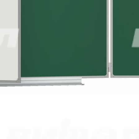
1
шт. уже в корзине.
Оформить заказ
Описание
Документация
Описание
Доска для учебных заведений, состоит из центрального
элемента и двух поворотных. Размер доски 3018х1010 мм в
открытом виде.
Центральный элемент, 1500х1010 мм, изготавливается из
плиты МДФ толщиной 6 мм, на которую с лицевой стороны
наклеивается стальной лист толщиной 0,4 мм с полимерным
покрытием зелёного (матовое шероховатое покрытие для
написания мелом) или белого (полуглянец, гладкий, для
написания маркером на водной основе) цвета. С тыльной
стороны наклеена алюминиевая фольга для компенсации
деформации. Полотно обрамлено стальным профилем,
окрашенным износостойкой краской методом порошкового
напыления.
Поворотные элементы, 745х1010 мм, изготовлены из плиты
МДФ толщиной 6 мм. С двух сторон наклеен стальной лист с