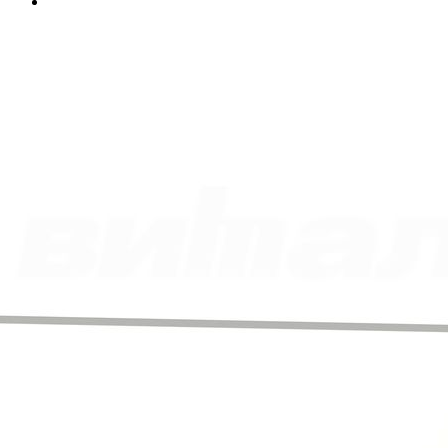
Цвет
Габариты
301,8 x 101 см
Масса
32.5 кг
Самовывоз со склада Москва
Базовые цены на сайте соответствуют
партнерскому прайс-
листу
и указаны с учетом НДС при условии самовывоза.
Бесплатная доставка и сборка осуществляются по
рекомендованным розничным ценам
При оформлении и оплате заказа с доставкой на весь
ассортимент предоставляются скидки:
при доставке без сборки– 5%.
при доставке до транспортной компании в Москве– 5%,
Дополнительные скидки при заказе:
от 300 000 руб– 2%,
от 800 000 руб– 4%,
от 2 000 000 руб– 6%.
17 056.00
р.