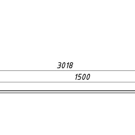
Каталог
Школьная мебель
Школьные доски
Мебель для дома и офиса
Распродажа
+7 (495) 921-22-88
info@vital.ru
Контакты
Прайс-лист партнерский
Прайс-лист
Прайс-лист РРЦ
Прайс-
лист РРЦ
Мы участники
официального ресурса
Правительства г. Москвы
«
Портал поставщиков
»
Покупателям
Система скидок
Таблица размеров
Пользовательское соглашение
Сертификаты
Статьи