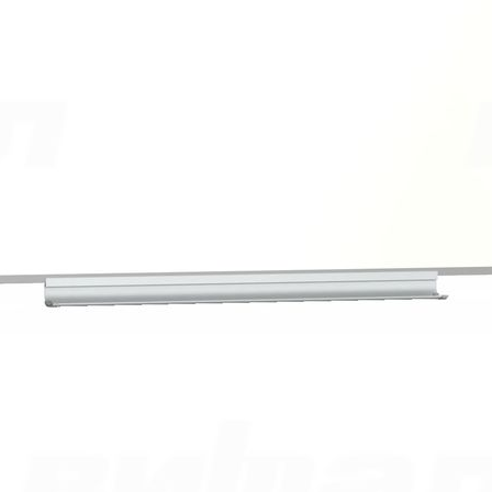
1
шт. уже в корзине.
Оформить заказ
Описание
Документация
Описание
Доска для учебных заведений, состоит из центрального
элемента и двух поворотных. Размер доски 3018х1010 мм в
открытом виде.
Центральный элемент, 1500х1010 мм, изготавливается из
плиты МДФ толщиной 6 мм, на которую с лицевой стороны
наклеивается стальной лист толщиной 0,4 мм с полимерным
покрытием зелёного (матовое шероховатое покрытие для
написания мелом) или белого (полуглянец, гладкий, для
написания маркером на водной основе) цвета. С тыльной
стороны наклеена алюминиевая фольга для компенсации
деформации. Полотно обрамлено стальным профилем,
окрашенным износостойкой краской методом порошкового
напыления.
Поворотные элементы, 745х1010 мм, изготовлены из плиты
МДФ толщиной 6 мм. С двух сторон наклеен стальной лист с