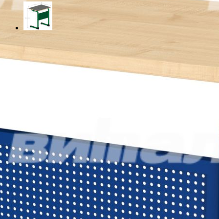
Материал
ЛДСП
Цвет
Цвет металлокаркаса
Ростовая группа
3
4
5
6
7
Таблица размеров
Габариты
70 x 50 x 76 см
Самовывоз со склада Москва
Базовые цены на сайте соответствуют
партнерскому прайс-
листу
и указаны с учетом НДС при условии самовывоза.
Бесплатная доставка и сборка осуществляются по
рекомендованным розничным ценам
При оформлении и оплате заказа с доставкой на весь
ассортимент предоставляются скидки:
при доставке без сборки– 5%.
при доставке до транспортной компании в Москве– 5%,