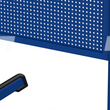
Дополнительные скидки при заказе:
от 300 000 руб– 2%,
от 800 000 руб– 4%,
от 2 000 000 руб– 6%.
5 111.00
р.
1
шт. уже в корзине.
Оформить заказ
Описание
Описание
Габаритные размеры 700х500, высота: 580, 640, 700, 760 и 820
мм.
Каркас парты выполнен из цельногнутой П-образной
плоскоовальной трубы, сечением 50х30 толщиной стенки 1,5
мм и окрашен ударо-износостойкой порошково-полимерной
краской. Столешница изготовлена из ламинированного ДСП,
толщиной 22 мм и отвечает гигиеническим требованиям к
продукции. Столешница облицована по периметру
ударопрочным кромочным материалом ПВХ, толщиной 2 мм.