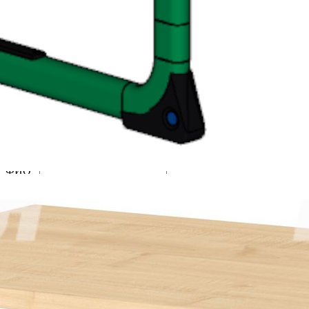
Жалобы и предложения
Помогите нам сделать работу этой системы и нашей
компании еще лучше и удобнее для вас.
Если у вас есть замечания или предложения, которые помогут
нам стать лучше, пожалуйста, опишите их в предлагаемой
форме.
Все сообщения направляются напрямую руководству
компании.
ФИО*
Название компании*
Ваш e-mail*
Сообщение*
Ваше сообщение отправляется
Спасибо!