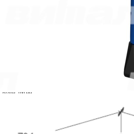
Экран металлический, цельносварной. Размер 554х268 мм.
Изготовлен из стальной трубы квадратного сечения 20х20х1,5
и вваренного внутрь стального листа с перфорацией
толщиной 1 мм. Окрашен износостойкой порошково-
полимерной краской.
На внутренней, боковой поверхности стола, с каждой
стороны предусмотрено 2 крючка. Опорные концы труб
закрыты полимерными заглушками-протекторами с цветовой
меткой-кодом ростовой группы стола и крепятся к каркасу
заклепками. Во избежание порчи одежды и получения травм
все углы каркаса скруглены, торцы закрыты пластиковыми
заглушками и не имеют заусенцев распила. На фронтальном
сгибе нижней части опоры для устойчивости крепится
пластиковый треугольный подпятник, толщина подпятника
на 5 мм шире трубы каркаса, длина грани, соприкасающейся с
полом, 100 мм.
Возможно изготовление столешницы с закругленными
углами. Стол поставляется в разобранном виде.
2002-2026 ©
ООО «Витал-ПК»
Все права защищены