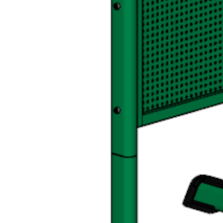
О компании
Реквизиты
Качество продукции
Условия сотрудничества
Новости
Жалобы и предложения
+7 (495) 921-22-88
info@vital.ru
Создание сайта —
Студия Комягина
Авторизация
Регистрация
Эл. почта*
Пароль*
Забыли пароль?
Эл. почта*
Пароль*
Повторите пароль*
Нажимая на кнопку «Зарегистрироваться», я принимаю
условия
пользовательского соглашения
.
Возможно, я уже зарегистрирован,
напомните мне пароль
.
Восстановление пароля
Эл. почта*