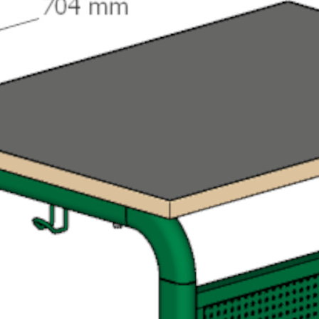
Каталог
Школьная мебель
Школьные доски
Мебель для дома и офиса
Распродажа
+7 (495) 921-22-88
info@vital.ru
Контакты
Прайс-лист партнерский
Прайс-лист
Прайс-лист РРЦ
Прайс-
лист РРЦ
Мы участники
официального ресурса
Правительства г. Москвы
«
Портал поставщиков
»
Покупателям
Система скидок
Таблица размеров
Пользовательское соглашение
Сертификаты
Статьи
О компании