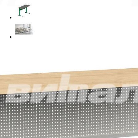
Материал
ЛДСП
Цвет
Цвет металлокаркаса
Ростовая группа
3
4
5
6
7
Таблица размеров
Габариты
120 x 50 x 76 см
Масса
14.3 кг
Самовывоз со склада Москва
Базовые цены на сайте соответствуют
партнерскому прайс-
листу
и указаны с учетом НДС при условии самовывоза.
Бесплатная доставка и сборка осуществляются по