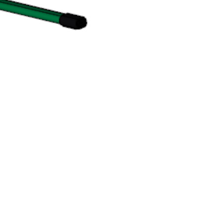
Восстановление пароля
Эл. почта*
Жалобы и предложения
Помогите нам сделать работу этой системы и нашей
компании еще лучше и удобнее для вас.
Если у вас есть замечания или предложения, которые помогут
нам стать лучше, пожалуйста, опишите их в предлагаемой
форме.
Все сообщения направляются напрямую руководству
компании.
ФИО*
Название компании*
Ваш e-mail*
Сообщение*
Ваше сообщение отправляется
Спасибо!