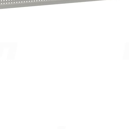
рекомендованным розничным ценам
При оформлении и оплате заказа с доставкой на весь
ассортимент предоставляются скидки:
при доставке без сборки– 5%.
при доставке до транспортной компании в Москве– 5%,
Дополнительные скидки при заказе:
от 300 000 руб– 2%,
от 800 000 руб– 4%,
от 2 000 000 руб– 6%.
4 322.00
р.
1
шт. уже в корзине.
Оформить заказ
Описание
Описание
Столешница изготовлена из ЛДСП толщиной 16 мм
(столешницы с покрытием из слоистого пластика имеют
толщину 18 мм), размер 1200х500 мм, по периметру кант ПВХ
толщиной 1 мм противоударный.