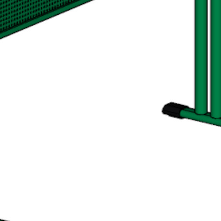
О компании
О компании
Реквизиты
Качество продукции
Условия сотрудничества
Новости
Жалобы и предложения
+7 (495) 921-22-88
info@vital.ru
Создание сайта —
Студия Комягина
Авторизация
Регистрация
Эл. почта*
Пароль*
Забыли пароль?
Эл. почта*
Пароль*
Повторите пароль*
Нажимая на кнопку «Зарегистрироваться», я принимаю
условия
пользовательского соглашения
.
Возможно, я уже зарегистрирован,
напомните мне пароль
.