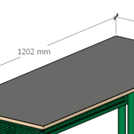
Все права защищены
Каталог
Школьная мебель
Школьные доски
Мебель для дома и офиса
Распродажа
+7 (495) 921-22-88
info@vital.ru
Контакты
Прайс-лист партнерский
Прайс-лист
Прайс-лист РРЦ
Прайс-
лист РРЦ
Мы участники
официального ресурса
Правительства г. Москвы
«
Портал поставщиков
»
Покупателям
Система скидок
Таблица размеров
Пользовательское соглашение
Сертификаты
Статьи