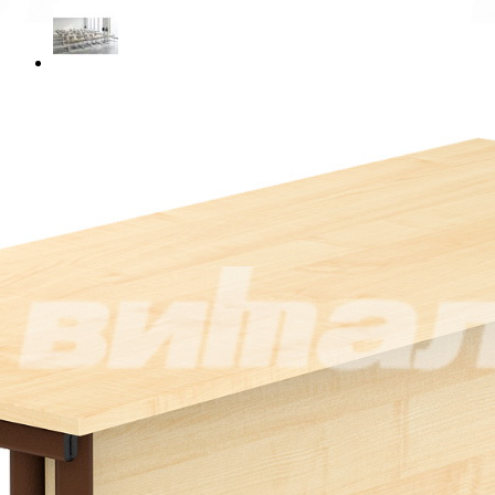
Материал
ЛДСП.
Пластик
Цвет
Цвет металлокаркаса
Ростовая группа
4
5
6
Таблица размеров
Габариты
120 x 50 x 76 см
Масса
14.3 кг
Опции
Закругленные углы
150.00 р.
Самовывоз со склада Москва
Базовые цены на сайте соответствуют
партнерскому прайс-
листу
и указаны с учетом НДС при условии самовывоза.
Бесплатная доставка и сборка осуществляются по
рекомендованным розничным ценам
При оформлении и оплате заказа с доставкой на весь