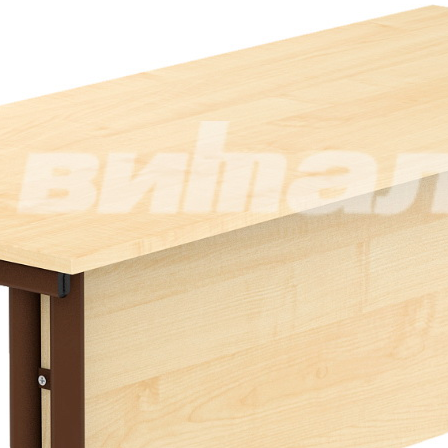
Эл. почта*
Пароль*
Повторите пароль*
Нажимая на кнопку «Зарегистрироваться», я принимаю
условия
пользовательского соглашения
.
Возможно, я уже зарегистрирован,
напомните мне пароль
.
Восстановление пароля
Эл. почта*
Жалобы и предложения
Помогите нам сделать работу этой системы и нашей
компании еще лучше и удобнее для вас.
Если у вас есть замечания или предложения, которые помогут
нам стать лучше, пожалуйста, опишите их в предлагаемой
форме.
Все сообщения направляются напрямую руководству
компании.
ФИО*