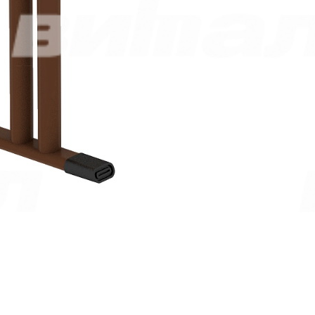
Цвета:
по каталогу
Толщина столешницы:
16 мм — для ЛДСП
18 мм — при исполнении с пластиковым
покрытием
Кромка:
ПВХ 1 мм, противоударная
Углы:
Возможно изготовление с закруглёнными углами
Экран (передняя стенка):
Материал — ЛДСП
Размер — 1055×250 мм
Металлокаркас:
Опора столешницы:
Плоскоовальная труба 30×15×1,5
мм
Ножка:
Плоскоовальная труба 40×20×1,5 мм