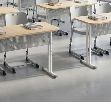
Количество — 2 шт.
Материал — металлический пруток Ø4 мм
Конструкция — травмобезопасная
2002-2026 ©
ООО «Витал-ПК»
Все права защищены
Каталог
Школьная мебель
Школьные доски
Мебель для дома и офиса
Распродажа
+7 (495) 921-22-88
info@vital.ru
Контакты
Прайс-лист партнерский
Прайс-лист
Прайс-лист РРЦ
Прайс-
лист РРЦ
Мы участники
официального ресурса