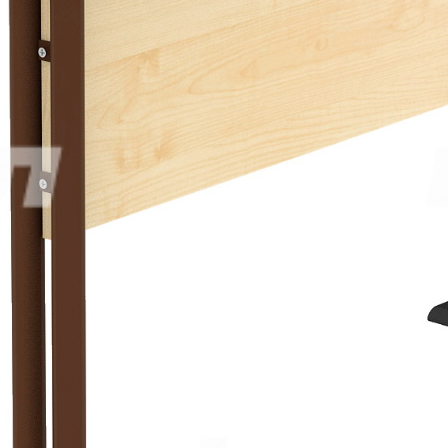
ассортимент предоставляются скидки:
при доставке без сборки– 5%.
при доставке до транспортной компании в Москве– 5%,
Дополнительные скидки при заказе:
от 300 000 руб– 2%,
от 800 000 руб– 4%,
от 2 000 000 руб– 6%.
3 705.00
р.
1
шт. уже в корзине.
Оформить заказ
Описание
Описание
Характеристики
:
Размер столешницы:
1200×500 мм
Материал:
ЛДСП