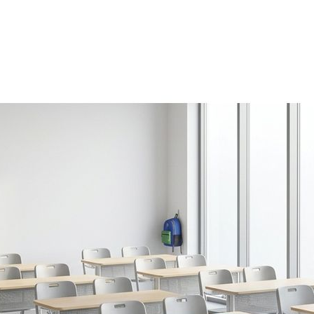
Связующая труба:
Круглая труба Ø32×1,5 мм
Цвета каркаса:
по каталогу
Покрытие:
Порошковое полимерное, ударопрочное
Защита пола:
Торцы труб закрыты пластиковыми заглушками
Ножки снабжены подпятниками,
предотвращающими повреждение напольного
покрытия
Регулировка высоты:
Высота столешницы от пола:
Ростовая группа №4 — 640 мм
Ростовая группа №5 — 700 мм
Ростовая группа №6 — 760 мм
Дополнительно:
Крючки для портфелей: