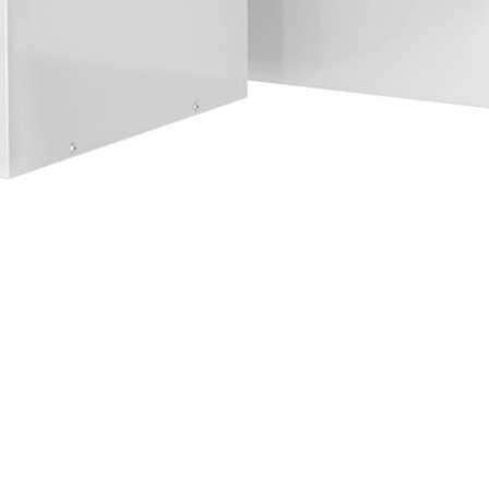
от 300 000 руб– 2%,
от 800 000 руб– 4%,
от 2 000 000 руб– 6%.
19 132.00
р.
1
шт. уже в корзине.
Оформить заказ
Описание
Документация
Описание
Дизайнерское решение и эксплуатационные характеристики
позволяют использовать данную продукцию как в учебных
заведениях, так и в домашних условиях.
Парта-трансформер, регулируемая по высоте и углу наклона
столешницы для детей от 4х лет и взрослых.
Книгодержатель в комплект поставки не входит.
Тумба по желанию устанавливается слева или
справа.
Парта оснащена тумбой, которая закреплена под
столешницей слева или справа, а также лотком для
письменных принадлежностей. Столешница изготовлена из