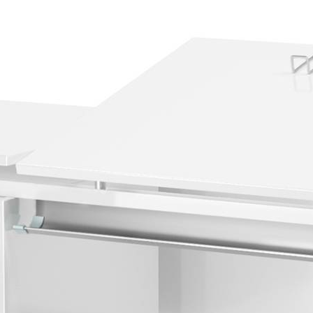
лист РРЦ
Мы участники
официального ресурса
Правительства г. Москвы
«
Портал поставщиков
»
Покупателям
Система скидок
Таблица размеров
Пользовательское соглашение
Сертификаты
Статьи
О компании
О компании
Реквизиты
Качество продукции
Условия сотрудничества
Новости
Жалобы и предложения
+7 (495) 921-22-88
info@vital.ru
Создание сайта —
Студия Комягина