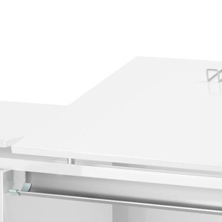
Материал
ЛДСП
Цвет
Цвет металлокаркаса
Ростовая группа
2-7
Таблица размеров
Габариты
120 x 53 x 52-82 см
Масса
38 кг
Самовывоз со склада Москва
Базовые цены на сайте соответствуют
партнерскому прайс-
листу
и указаны с учетом НДС при условии самовывоза.
Бесплатная доставка и сборка осуществляются по
рекомендованным розничным ценам
При оформлении и оплате заказа с доставкой на весь
ассортимент предоставляются скидки:
при доставке без сборки– 5%.
при доставке до транспортной компании в Москве– 5%,
Дополнительные скидки при заказе: