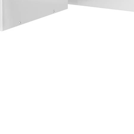
Авторизация
Регистрация
Эл. почта*
Пароль*
Забыли пароль?
Эл. почта*
Пароль*
Повторите пароль*
Нажимая на кнопку «Зарегистрироваться», я принимаю
условия
пользовательского соглашения
.
Возможно, я уже зарегистрирован,
напомните мне пароль
.
Восстановление пароля
Эл. почта*
Жалобы и предложения
Помогите нам сделать работу этой системы и нашей
компании еще лучше и удобнее для вас.
Если у вас есть замечания или предложения, которые помогут
нам стать лучше, пожалуйста, опишите их в предлагаемой
форме.
Все сообщения направляются напрямую руководству