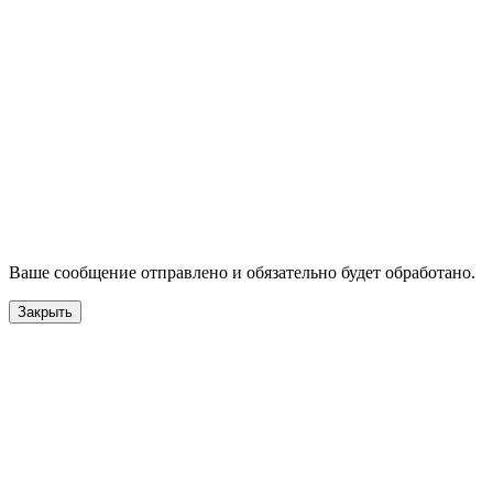
компании.
ФИО*
Название компании*
Ваш e-mail*
Сообщение*
Ваше сообщение отправляется
Спасибо!
Ваше сообщение отправлено и обязательно будет обработано.
Закрыть