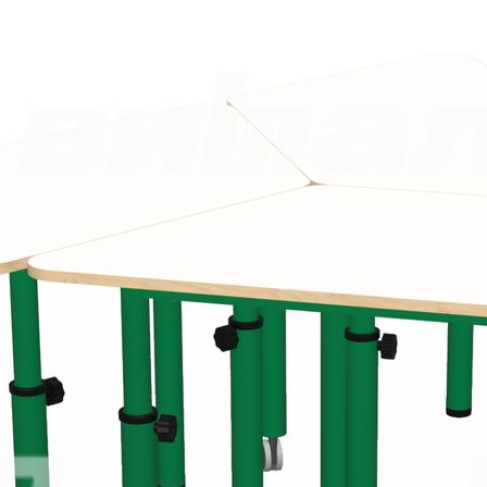
Статьи
О компании
О компании
Реквизиты
Качество продукции
Условия сотрудничества
Новости
Жалобы и предложения
+7 (495) 921-22-88
info@vital.ru
Создание сайта —
Студия Комягина
Авторизация
Регистрация
Эл. почта*
Пароль*
Забыли пароль?
Эл. почта*
Пароль*
Повторите пароль*
Нажимая на кнопку «Зарегистрироваться», я принимаю
условия
пользовательского соглашения
.