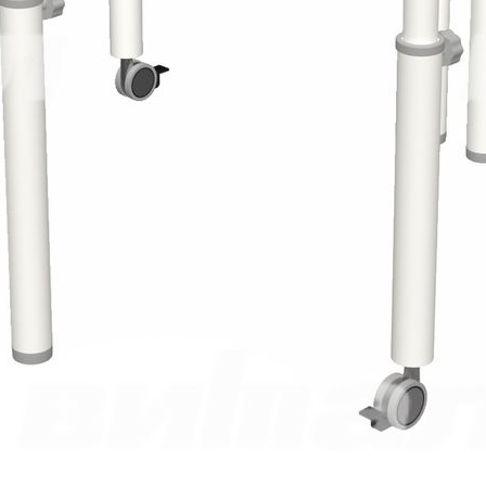
прямоугольного сечения 25х25 мм, толщина стенки 1,5 мм.
Механизм регулировки высоты телескопического типа на три
фиксированных уровня. Фиксация жёсткая, винтами с
резьбой М6. Опоры изготавливаются из труб круглого
сечения ø40 мм и ø51 мм толщиной стенок 1,5 мм. Трубы ø40
мм приваривается к раме. Между трубами круглого сечения
имеются пластиковые переходники, для обеспечения их
беззазорного соединения.
В две нижние опоры ø51 мм вварены стальные втулки с
отверстием под резьбу М10, в которую устанавливаются
колёсные опоры со стопором. Диаметр колес ø60 мм. В две
другие устанавливаются пластиковые заглушки с
регулировкой компенсации неровностей пола.
Металлокаркас окрашен полимерной краской методом
порошкового напыления. Поставляется в собранном виде с
регулировкой по наибольшей ростовой группе.
Сам стол поставляется в разобранном виде и состоит из трех
мест, столешницы, металлокаркаса и фурнитуры
Документация
Ссылка на документацию
2002-2026 ©