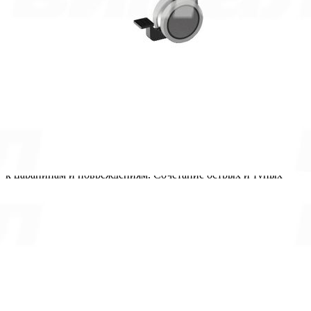
1
шт. уже в корзине.
Оформить заказ
Описание
Техническое описание
Документация
Описание
Создание исключительного пространства для работы и
творчества - это миссия модульного стола "Трапеция". Этот
стильный и функциональный стол привносит новое
измерение в коворкинговую культуру.
Столешница изготовлена из качественного ЛДСП и
окантована прочной кромкой ПВХ, что делает ее устойчивой
к царапинам и повреждениям. Сочетание острых и тупых
углов с радиусом закругления придает столу уникальную
форму.
Металлический каркас цельносварной, изготовленный из
труб прямоугольного и круглого сечения, имеет регулируемые
опоры, обеспечивающие стабильность на любой поверхности.
Механизм регулировки высоты телескопического типа легко
поднимает или опускает стол на трех уровнях, а жесткая
фиксация, обеспечивает надежную поверхность для работы.
Две колесные опоры со стопором делают его легко