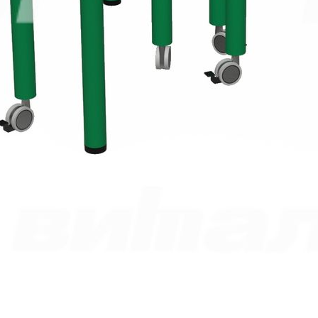
Возможно, я уже зарегистрирован,
напомните мне пароль
.
Восстановление пароля
Эл. почта*
Жалобы и предложения
Помогите нам сделать работу этой системы и нашей
компании еще лучше и удобнее для вас.
Если у вас есть замечания или предложения, которые помогут
нам стать лучше, пожалуйста, опишите их в предлагаемой
форме.
Все сообщения направляются напрямую руководству
компании.
ФИО*
Название компании*
Ваш e-mail*
Сообщение*