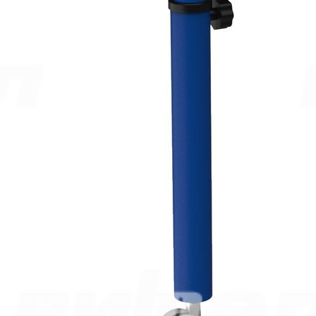
Ростовая группа
3-5
4-6
5-7
Таблица размеров
Габариты
120 x 55,2 x 58-70 см
Масса
12.7 кг
Самовывоз со склада Москва
Базовые цены на сайте соответствуют
партнерскому прайс-
листу
и указаны с учетом НДС при условии самовывоза.
Бесплатная доставка и сборка осуществляются по
рекомендованным розничным ценам
При оформлении и оплате заказа с доставкой на весь
ассортимент предоставляются скидки:
при доставке без сборки– 5%.
при доставке до транспортной компании в Москве– 5%,
Дополнительные скидки при заказе:
от 300 000 руб– 2%,
от 800 000 руб– 4%,
от 2 000 000 руб– 6%.
5 334.00
р.