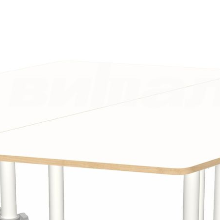
передвигаемым, а регулировка компенсации неровностей
пола позволяет использовать его на любой поверхности.
Стильный металлический каркас стола окрашен полимерной
краской, добавляя красоты и привлекательности в любое
пространство.
Этот стол поставляется тремя местами: столешница и
металлический каркас с фурнитурой, что позволяет легко
собрать его и использовать в любом месте, где есть
потребность в эффективной и комфортной рабочей зоне.
Техническое описание
Столешница изготавливается из ЛДСП толщиной 16 мм.
Имеет окантовку кромкой ПВХ 1 мм по периметру. Габариты
столешницы 1200 мм в длину и 552 мм в глубину. Размер
острых углов 60°, тупых углов 120 °, радиуса закруглений 50
мм. В столешницу установлены металлические футорки для
крепежа к металлокаркасу.
Металлокаркас цельносварной с регулируемыми опорами.
Регулировка на ростовые группы 3-5, 4-6 и 5-7, что
соответствует высоте 580-700 мм, 640-760 мм, 700-820 мм.
Рама под столешницу изготавливается из трубы