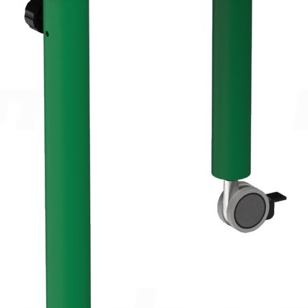
Цвет металлокаркаса
Ростовая группа
3-5
4-6
5-7
Таблица размеров
Габариты
80 x 52 x 64-76 см
Масса
11.3 кг
Самовывоз со склада Москва
Базовые цены на сайте соответствуют
партнерскому прайс-
листу
и указаны с учетом НДС при условии самовывоза.
Бесплатная доставка и сборка осуществляются по
рекомендованным розничным ценам
При оформлении и оплате заказа с доставкой на весь
ассортимент предоставляются скидки:
при доставке без сборки– 5%.
при доставке до транспортной компании в Москве– 5%,
Дополнительные скидки при заказе:
от 300 000 руб– 2%,
от 800 000 руб– 4%,
от 2 000 000 руб– 6%.