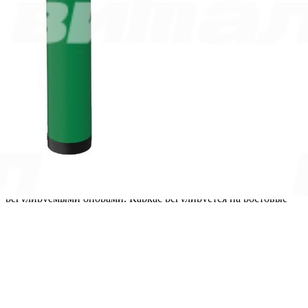
5 148.00
р.
1
шт. уже в корзине.
Оформить заказ
Техническое описание
Документация
Техническое описание
Столешница изготовлена из ЛДСП толщиной 16 мм и
окантована кромкой ПВХ толщиной 1 мм по всему
периметру. Размеры столешницы составляют 800 мм в длину
и 520 мм в глубину. В столешнице установлены
металлические футорки для крепления к каркасу.
Металлический каркас сборно-сварной и оснащен
регулируемыми опорами. Каркас регулируется на ростовые
группы 3-5, 4-6 и 5-7: от 580 до 700 мм, от 640 до 760 мм и от
700 до 820 мм соответственно. Рама под столешницу
изготовлена из труб прямоугольного сечения 25х25 мм с
толщиной стенок 1,2 мм.
Механизм регулировки высоты телескопического типа и
имеет три фиксированных уровня. Фиксация происходит с
помощью пластиковых барашков. Опоры изготавливаются из