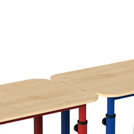
труб круглого сечения диаметром 40 мм и 51 мм. Между
трубами расположены пластиковые переходники, для
обеспечения их беззазорного соединения.
Металлический каркас покрыт полимерной краской методом
порошкового напыления и поставляется в собранном виде с
регулировкой по наибольшей ростовой группе.
Стол поставляется в разобранном виде и состоит из трех
частей: столешницы, металлического каркаса и крепежных
элементов.
Документация
Ссылка на документацию
2002-2026 ©
ООО «Витал-ПК»
Все права защищены
Каталог
Школьная мебель
Школьные доски
Мебель для дома и офиса
Распродажа
+7 (495) 921-22-88
info@vital.ru