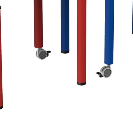
Контакты
Прайс-лист партнерский
Прайс-лист
Прайс-лист РРЦ
Прайс-
лист РРЦ
Мы участники
официального ресурса
Правительства г. Москвы
«
Портал поставщиков
»
Покупателям
Система скидок
Таблица размеров
Пользовательское соглашение
Сертификаты
Статьи
О компании
О компании
Реквизиты
Качество продукции
Условия сотрудничества
Новости
Жалобы и предложения