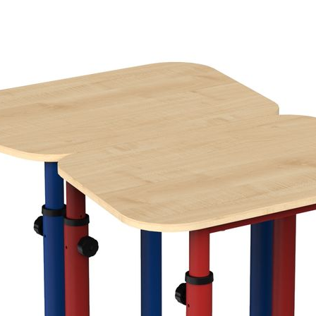
форме.
Все сообщения направляются напрямую руководству
компании.
ФИО*
Название компании*
Ваш e-mail*
Сообщение*
Ваше сообщение отправляется
Спасибо!
Ваше сообщение отправлено и обязательно будет обработано.
Закрыть