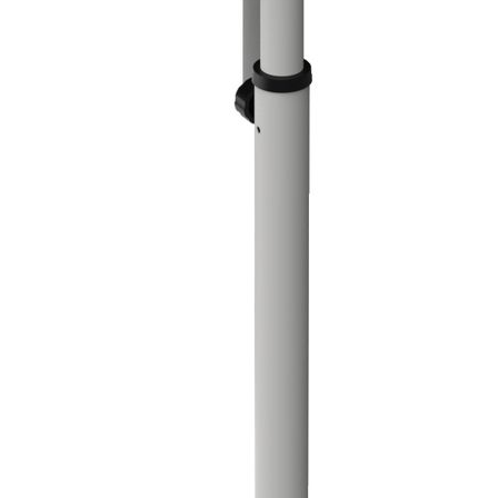
лист РРЦ
Мы участники
официального ресурса
Правительства г. Москвы
«
Портал поставщиков
»
Покупателям
Система скидок
Таблица размеров
Пользовательское соглашение
Сертификаты
Статьи
О компании
О компании
Реквизиты
Качество продукции
Условия сотрудничества
Новости
Жалобы и предложения
+7 (495) 921-22-88
info@vital.ru
Создание сайта —
Студия Комягина
Авторизация
Регистрация