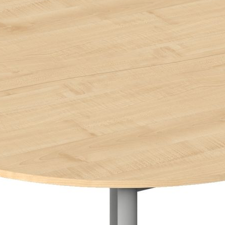
регулируемыми компенсаторами неровностей пола.
Металлический каркас окрашен полимерной краской методом
порошкового напыления.
Сам стол поставляется в разобранном виде и состоит из трех
мест: столешницы, металлического каркаса, крепежа.
Документация
Ссылка на документацию
2002-2026 ©
ООО «Витал-ПК»
Все права защищены
Каталог
Школьная мебель
Школьные доски
Мебель для дома и офиса
Распродажа
+7 (495) 921-22-88
info@vital.ru
Контакты
Прайс-лист партнерский
Прайс-лист
Прайс-лист РРЦ
Прайс-