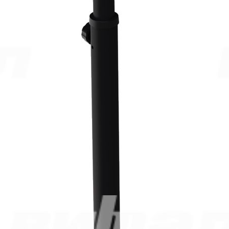
Самовывоз со склада Москва
Базовые цены на сайте соответствуют
партнерскому прайс-
листу
и указаны с учетом НДС при условии самовывоза.
Бесплатная доставка и сборка осуществляются по
рекомендованным розничным ценам
При оформлении и оплате заказа с доставкой на весь
ассортимент предоставляются скидки:
при доставке без сборки– 5%.
при доставке до транспортной компании в Москве– 5%,
Дополнительные скидки при заказе:
от 300 000 руб– 2%,
от 800 000 руб– 4%,
от 2 000 000 руб– 6%.
4 974.00
р.
1
шт. уже в корзине.
Оформить заказ
Техническое описание
Документация
Техническое описание