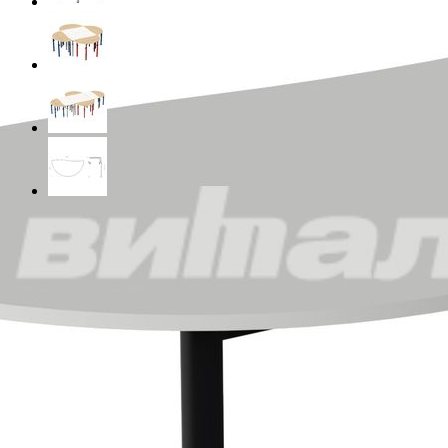
Материал
ЛДСП
Цвет
Цвет металлокаркаса
Ростовая группа
3-5
4-6
5-7
Таблица размеров
Габариты
120 x 62,6 x 58-70 см
Масса
12.2 кг