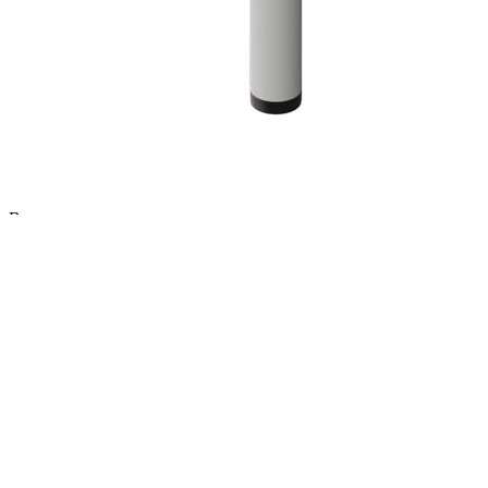
Эл. почта*
Пароль*
Забыли пароль?
Эл. почта*
Пароль*
Повторите пароль*
Нажимая на кнопку «Зарегистрироваться», я принимаю
условия
пользовательского соглашения
.
Возможно, я уже зарегистрирован,
напомните мне пароль
.
Восстановление пароля
Эл. почта*
Жалобы и предложения
Помогите нам сделать работу этой системы и нашей
компании еще лучше и удобнее для вас.
Если у вас есть замечания или предложения, которые помогут
нам стать лучше, пожалуйста, опишите их в предлагаемой
форме.
Все сообщения направляются напрямую руководству