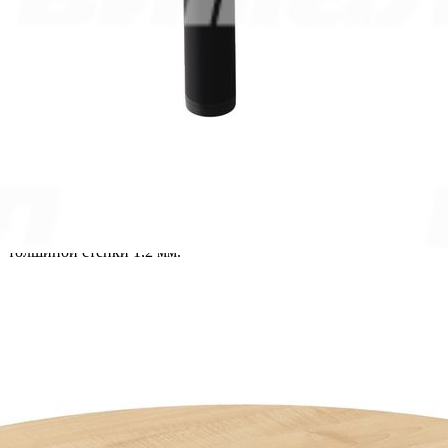
Столешница имеет необычную полукруглую форму с
волнообразным краем, изготовленную из ЛДСП толщиной 16
мм и окантованную кромкой ПВХ толщиной 1 мм по всему
периметру. Ее размеры составляют 1200 мм в длину и 626 мм
в глубину. Полукруг имеет радиус 600 мм, а у волнообразного
края радиусы закруглений составляют 1800 мм. На
столешнице установлены металлические футорки для
крепления к металлическому каркасу.
Металлический каркас цельносварной, оснащен
регулируемыми опорами, позволяющими регулировать
высоту для разных возрастных групп: от 580 до 700 мм, от 640
до 760 мм или от 700 до 820 мм. Рама под столешницу
изготовлена из труб прямоугольного сечения 25х25 мм с
толщиной стенки 1,2 мм.
Механизм регулировки высоты телескопического типа на три
фиксированных уровня, а его жесткая фиксация
осуществляется пластиковыми барашками. Опоры
изготовлены из труб круглого сечения диаметром 40 мм с
толщиной стенок 1,5 мм и диаметром 51 мм с толщиной
стенок 1,2 мм. Трубы диаметром 40 мм приварены к раме, а
между трубами круглого сечения установлены пластиковые
переходники для обеспечения беззазорного соединения.
В опорах устанавливаются пластиковые заглушки с