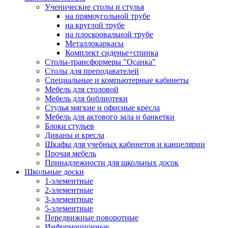
Ученические столы и стулья
на прямоугольной трубе
на круглой трубе
на плоскоовальной трубе
Металлокаркасы
Комплект сиденье+спинка
Столы-трансформеры "Осанка"
Столы для преподавателей
Специальные и компьютерные кабинеты
Мебель для столовой
Мебель для библиотеки
Стулья мягкие и офисные кресла
Мебель для актового зала и банкетки
Блоки стульев
Диваны и кресла
Шкафы для учебных кабинетов и канцелярии
Прочая мебель
Принадлежности для школьных досок
Школьные доски
1-элементные
2-элементные
3-элементные
5-элементные
Передвижные поворотные
Информационные