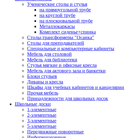
Ученические столы и стулья
на прямоугольной трубе
на круглой трубе
на плоскоовальной трубе
Металлокаркасы
Комплект сиденье+спинка
Столы-трансформеры "Осанка"
Столы для преподавателей
Специальные и компьютерные кабинеты
Мебель для столовой
Мебель для библиотеки
Стулья мягкие и офисные кресла
Мебель для актового зала и банкетки
Блоки стульев
Диваны и кресла
Шкафы для учебных кабинетов и канцелярии
Прочая мебель
Принадлежности для школьных досок
Школьные доски
1-элементные
2-элементные
3-элементные
5-элементные
Передвижные поворотные
Информационные