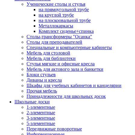
Ученические столы и стулья
на прямоугольной трубе
на круглой трубе
на плоскоовальной трубе
Металлокаркасы
Комплект сиденье+спинка
Столы-трансформеры "Осанка"
Столы для преподавателей
Специальные и компьютерные кабинеты
Мебель для столовой
Мебель для библиотеки
Стулья мягкие и офисные кресла
Мебель для актового зала и банкетки
Блоки стульев
Диваны и кресла
Шкафы для учебных кабинетов и канцелярии
Прочая мебель
Принадлежности для школьных досок
Школьные доски
1-элементные
2-элементные
3-элементные
5-элементные
Передвижные поворотные
Информационные