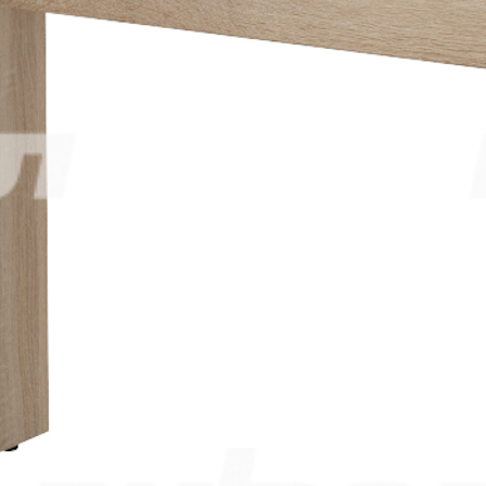
3 869.00
р.
1
шт. уже в корзине.
Оформить заказ
Описание
Описание
Габаритные размеры 800/1200/1400/1600/1800х600х750 мм.
Торцы столешницы отделаны противоударной кромкой ПВХ
2 мм. Стол снабжён регулируемыми опорами. Стол
изготовлен из ЛДСП толщиной 25 мм. Цвет: Дуб Сонома.
2002-2026 ©
ООО «Витал-ПК»
Все права защищены
Каталог
Школьная мебель
Школьные доски
Мебель для дома и офиса
Распродажа
+7 (495) 921-22-88
info@vital.ru