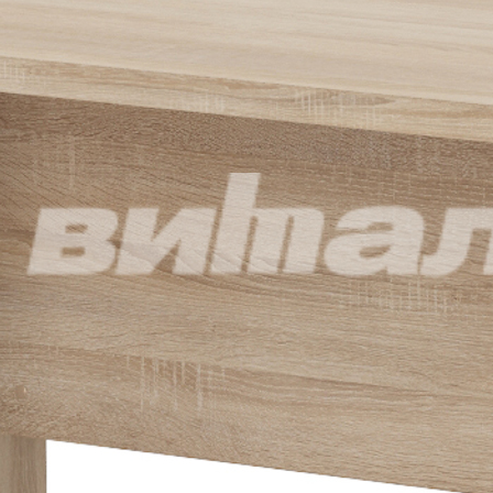
+7 (495) 921-22-88
info@vital.ru
Создание сайта —
Студия Комягина
Авторизация
Регистрация
Эл. почта*
Пароль*
Забыли пароль?
Эл. почта*
Пароль*
Повторите пароль*
Нажимая на кнопку «Зарегистрироваться», я принимаю
условия
пользовательского соглашения
.
Возможно, я уже зарегистрирован,
напомните мне пароль
.
Восстановление пароля
Эл. почта*
Жалобы и предложения
Помогите нам сделать работу этой системы и нашей
компании еще лучше и удобнее для вас.
Если у вас есть замечания или предложения, которые помогут
нам стать лучше, пожалуйста, опишите их в предлагаемой