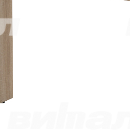
форме.
Все сообщения направляются напрямую руководству
компании.
ФИО*
Название компании*
Ваш e-mail*
Сообщение*
Ваше сообщение отправляется
Спасибо!
Ваше сообщение отправлено и обязательно будет обработано.
Закрыть