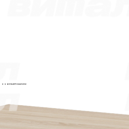
Контакты
Прайс-лист партнерский
Прайс-лист
Прайс-лист РРЦ
Прайс-
лист РРЦ
Мы участники
официального ресурса
Правительства г. Москвы
«
Портал поставщиков
»
Покупателям
Система скидок
Таблица размеров
Пользовательское соглашение
Сертификаты
Статьи
О компании
О компании
Реквизиты
Качество продукции
Условия сотрудничества
Новости
Жалобы и предложения