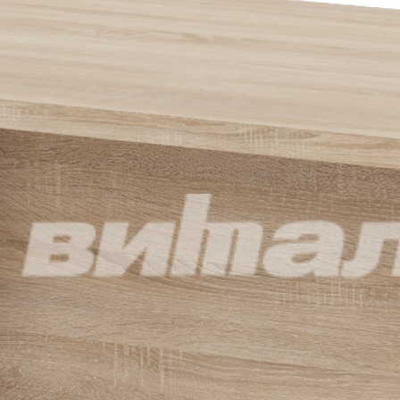
Материал
ЛДСП.
Цвет
Габариты
80 x 60 x 75 см
Масса
27.1 кг
Самовывоз со склада Москва
Базовые цены на сайте соответствуют
партнерскому прайс-
листу
и указаны с учетом НДС при условии самовывоза.
Бесплатная доставка и сборка осуществляются по
рекомендованным розничным ценам
При оформлении и оплате заказа с доставкой на весь
ассортимент предоставляются скидки:
при доставке без сборки– 5%.
при доставке до транспортной компании в Москве– 5%,
Дополнительные скидки при заказе:
от 300 000 руб– 2%,
от 800 000 руб– 4%,
от 2 000 000 руб– 6%.